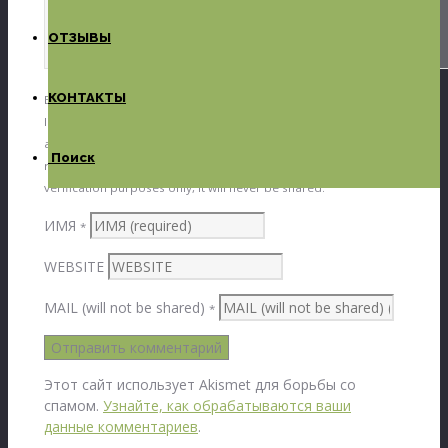
ОТЗЫВЫ
КОНТАКТЫ
By submitting a comment you grant ДП Мебель a perpetual
license to reproduce your words and name/web site in
attribution. Inappropriate and irrelevant comments will be
Поиск
removed at an admin’s discretion. Your email is used for
verification purposes only, it will never be shared.
ИМЯ
*
WEBSITE
MAIL (will not be shared)
*
Этот сайт использует Akismet для борьбы со
спамом.
Узнайте, как обрабатываются ваши
данные комментариев
.