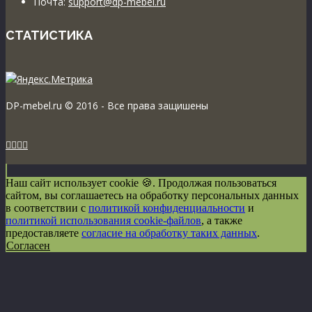
Почта:
support@dp-mebel.ru
СТАТИСТИКА
DP-mebel.ru © 2016 - Все права защишены




Наш сайт использует cookie 🍪. Продолжая пользоваться
сайтом, вы соглашаетесь на обработку персональных данных
в соответствии с
политикой конфиденциальности
и
политикой использования cookie-файлов
, а также
предоставляете
согласие на обработку таких данных
.
Согласен