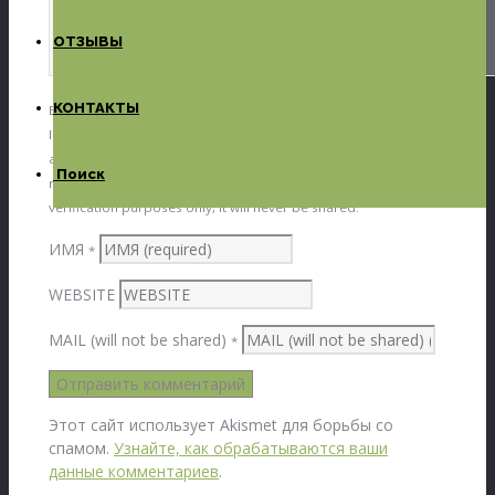
ОТЗЫВЫ
КОНТАКТЫ
By submitting a comment you grant ДП Мебель a perpetual
license to reproduce your words and name/web site in
attribution. Inappropriate and irrelevant comments will be
Поиск
removed at an admin’s discretion. Your email is used for
verification purposes only, it will never be shared.
ИМЯ
*
WEBSITE
MAIL (will not be shared)
*
Этот сайт использует Akismet для борьбы со
спамом.
Узнайте, как обрабатываются ваши
данные комментариев
.