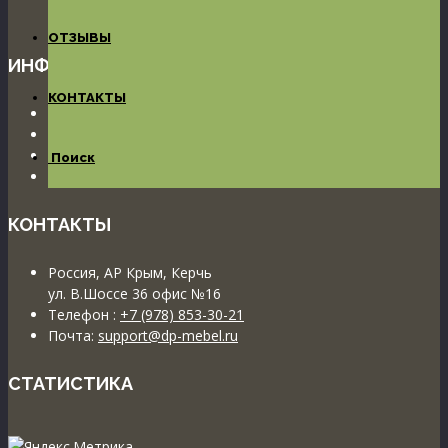
определяемой положениями ст.437 ГК РФ
ОТЗЫВЫ
ИНФОРМАЦИЯ
КОНТАКТЫ
Пользовательское соглашение
Согласие на обработку П Д
Использование файлов cookies
Поиск
Политика конфиденциальности
КОНТАКТЫ
Россия, АР Крым, Керчь
ул. В.Шоссе 36 офис №16
Телефон :
+7 (978) 853-30-21
Почта:
support@dp-mebel.ru
СТАТИСТИКА