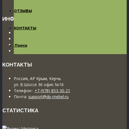
определяемой положениями ст.437 ГК РФ
ОТЗЫВЫ
ИНФОРМАЦИЯ
КОНТАКТЫ
Пользовательское соглашение
Согласие на обработку П Д
Использование файлов cookies
Поиск
Политика конфиденциальности
КОНТАКТЫ
Россия, АР Крым, Керчь
ул. В.Шоссе 36 офис №16
Телефон :
+7 (978) 853-30-21
Почта:
support@dp-mebel.ru
СТАТИСТИКА