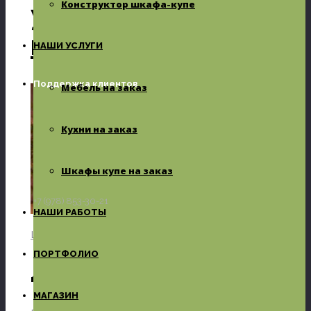
Конструктор шкафа-купе
углового шкафа
купе
НАШИ УСЛУГИ
Поддержка клиентов
Мебель на заказ
Кухни на заказ
Шкафы купе на заказ
+7 (978) 853-30-21
НАШИ РАБОТЫ
LIKE
0
facebook
SHARE
twitterbird
TWEET
ПОРТФОЛИО
Добавить комментарий
МАГАЗИН