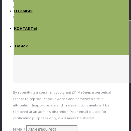
Ваш адрес email не будет опубликован.
Обязательные поля помечены
*
ОТЗЫВЫ
COMMENT
КОНТАКТЫ
Поиск
By submitting a comment you grant ДП Мебель a perpetual
license to reproduce your words and name/web site in
attribution. Inappropriate and irrelevant comments will be
removed at an admin’s discretion. Your email is used for
verification purposes only, it will never be shared.
ИМЯ
*