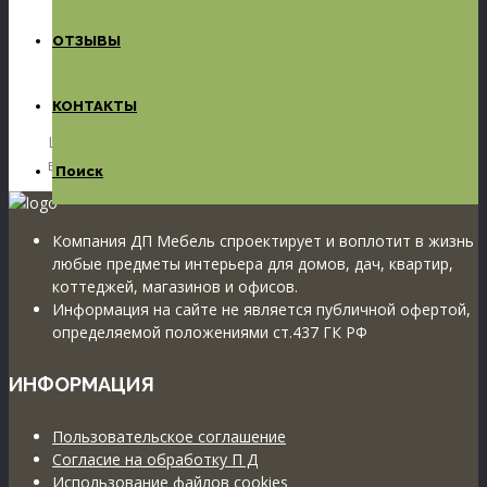
ОТЗЫВЫ
заказ в Керчи
КОНТАКТЫ
Шкаф-купе на заказ фотопечать галактика. Корпус
венге темный, 3 отсека, 2450х1800.
Поиск
Компания ДП Мебель спроектирует и воплотит в жизнь
любые предметы интерьера для домов, дач, квартир,
коттеджей, магазинов и офисов.
Информация на сайте не является публичной офертой,
определяемой положениями ст.437 ГК РФ
ИНФОРМАЦИЯ
Пользовательское соглашение
Согласие на обработку П Д
Использование файлов cookies